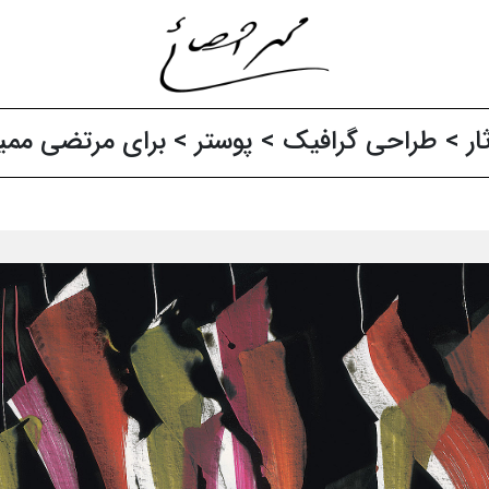
ار‍
>
طراحی گرافیک
>
پوستر
> برای مرتضی ممیز